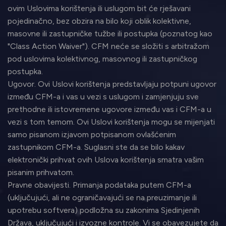
ovim Uslovima korištenja ili uslugom bit će rješavani
pojedinačno, bez obzira na bilo koji oblik kolektivne,
masovne ili zastupničke tužbe ili postupka (poznatog kao
"Class Action Waiver"). CFM neće se složiti s arbitražom
pod uslovima kolektivnog, masovnog ili zastupničkog
postupka.
Ugovor. Ovi Uslovi korištenja predstavljaju potpuni ugovor
između CFM-a i vas u vezi s uslugom i zamjenjuju sve
prethodne ili istovremene ugovore između vas i CFM-a u
vezi s tom temom. Ovi Uslovi korištenja mogu se mijenjati
samo pisanom izjavom potpisanom ovlašćenim
zastupnikom CFM-a. Suglasni ste da se bilo kakav
elektronički prihvat ovih Uslova korištenja smatra vašim
pisanim prihvatom.
Pravne obavijesti. Primanja podataka putem CFM-a
(uključujući, ali ne ograničavajući se na preuzimanje ili
upotrebu softvera) podložna su zakonima Sjedinjenih
Država, uključujući i izvozne kontrole. Vi se obavezujete da