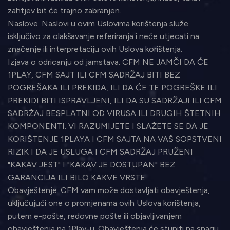
zahtjev bit će trajno zabranjen.
Naslove. Naslovi u ovim Uslovima korištenja služe
isključivo za olakšavanje referiranja i neće utjecati na
značenje ili interpretaciju ovih Uslova korištenja.
Izjava o odricanju od jamstava. CFM NE JAMČI DA ĆE
1PLAY, CFM SAJT ILI CFM SADRŽAJ BITI BEZ
POGREŠAKA ILI PREKIDA, ILI DA ĆE TE POGREŠKE ILI
PREKIDI BITI ISPRAVLJENI, ILI DA SU SADRŽAJI ILI CFM
SADRŽAJ BESPLATNI OD VIRUSA ILI DRUGIH ŠTETNIH
KOMPONENTI. VI RAZUMIJETE I SLAŽETE SE DA JE
KORIŠTENJE 1PLAYA I CFM SAJTA NA VAŠ SOPSTVENI
RIZIK I DA JE USLUGA I CFM SADRŽAJ PRUŽENI
"KAKAV JEST" I "KAKAV JE DOSTUPAN" BEZ
GARANCIJA ILI BILO KAKVE VRSTE.
Obavještenje. CFM vam može dostavljati obavještenja,
uključujući one o promjenama ovih Uslova korištenja,
putem e-pošte, redovne pošte ili objavljivanjem
obavještenja na 1Play-u. Obavještenja će stupiti na snagu