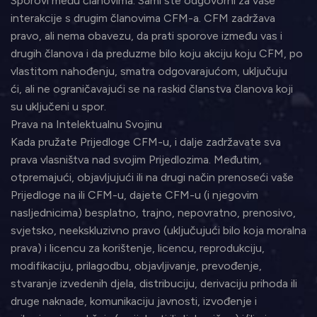
Sporovi među članovima. Sami ste odgovorni za vaše
interakcije s drugim članovima CFM-a. CFM zadržava
pravo, ali nema obavezu, da prati sporove između vas i
drugih članova i da preduzme bilo koju akciju koju CFM, po
vlastitom nahođenju, smatra odgovarajućom, uključuju
ći, ali ne ograničavajući se na raskid članstva članova koji
su uključeni u spor.
Prava na Intelektualnu Svojinu
Kada pružate Prijedloge CFM-u, i dalje zadržavate sva
prava vlasništva nad svojim Prijedlozima. Međutim,
otpremajući, objavljujući ili na drugi način prenoseći vaše
Prijedloge na ili CFM-u, dajete CFM-u (i njegovim
nasljednicima) besplatno, trajno, nepovratno, prenosivo,
svjetsko, neekskluzivno pravo (uključujući bilo koja moralna
prava) i licencu za korištenje, licencu, reprodukciju,
modifikaciju, prilagodbu, objavljivanje, prevođenje,
stvaranje izvedenih djela, distribuciju, derivaciju prihoda ili
druge naknade, komunikaciju javnosti, izvođenje i