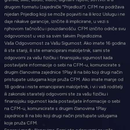
drugom formatu (zajednički "Prijedlozi"). CFM ne podržava
nijedan Prijedlog koji se može pojaviti na ili kroz Uslugu i ne
daje nikakve garancije, izričite ili implicirane, u vezi s
njihovom tačnošću i pouzdanošću. CFM izričito odriče svu
odgovornost u vezi sa svim takvim Prijedlozima.
Vaša Odgovornost za Vašu Sigurnost. Ako imate 16 godina
ili ste stariji, ili ste emancipirani maloljetnik, sami ste
odgovorni za vašu fizičku i finansijsku sigurnost kada
postavljate informacije o sebi na CFM-u, komunicirate s
drugim članovima zajednice 1Play ili na bilo koji drugi način
pristupate uslugama koje pruža CFM. Ako imate manje od
18 godina i niste emancipirani maloljetnik, i vi i vaši roditelji
ili zakonski staratelji odgovorni ste za vašu fizičku i
finansijsku sigurnost kada postavljate informacije o sebi
na CFM-u, komunicirate s drugim članovima 1Play
zajednice ili na bilo koji drugi način pristupate uslugama
koje pruža CFM.