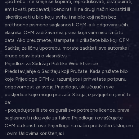
upotrebu i ne smije se kopirati, reprodukovati, distribuirati,
emitovati, prodavati, licencirati ili na drugi način koristiti ili
iskorištavati u bilo koju svrhu i na bilo koji način bez
prethodne pismene saglasnosti CFM-a ili odgovarajućih
vlasnika. CFM zadržava sva prava koja vam nisu izričito
data. Ako preuzmete, štampate ili prikažete bilo koji CFM
Sadržaj za ličnu upotrebu, morate zadržati sve autorske i
druge obavijesti o vlasništvu.
Prijedlozi za Sadržaj i Politike Web Stranice
Predstavljanje o Sadržaju koji Pružate. Kada pružate bilo
koje Prijedloge CFM-u, razumijete i prihvatate potpunu
odgovornost za svoje Prijedloge, uključujući i sve
posljedice koje mogu proizaći. Stoga, izjavljujete i jamčite
da:
- posjedujete ili ste osigurali sve potrebne licence, prava,
saglasnosti i dozvole za takve Prijedloge i ovlašćujete
CFM da koristi ove Prijedloge na način predviđen Uslugom
i ovim Uslovima korištenja; i