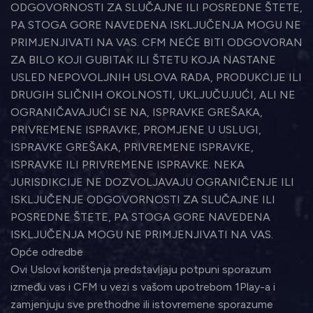
ODGOVORNOSTI ZA SLUČAJNE ILI POSREDNE ŠTETE,
PA STOGA GORE NAVEDENA ISKLJUČENJA MOGU NE
PRIMJENJIVATI NA VAS. CFM NEĆE BITI ODGOVORAN
ZA BILO KOJI GUBITAK ILI ŠTETU KOJA NASTANE
USLED NEPOVOLJNIH USLOVA RADA, PRODUKCIJE ILI
DRUGIH SLIČNIH OKOLNOSTI, UKLJUČUJUĆI, ALI NE
OGRANIČAVAJUĆI SE NA, ISPRAVKE GREŠAKA,
PRIVREMENE ISPRAVKE, PROMJENE U USLUGI,
ISPRAVKE GREŠAKA, PRIVREMENE ISPRAVKE,
ISPRAVKE ILI PRIVREMENE ISPRAVKE. NEKA
JURISDIKCIJE NE DOZVOLJAVAJU OGRANIČENJE ILI
ISKLJUČENJE ODGOVORNOSTI ZA SLUČAJNE ILI
POSREDNE ŠTETE, PA STOGA GORE NAVEDENA
ISKLJUČENJA MOGU NE PRIMJENJIVATI NA VAS.
Opće odredbe
Ovi Uslovi korištenja predstavljaju potpuni sporazum
između vas i CFM u vezi s vašom upotrebom 1Play-a i
zamjenjuju sve prethodne ili istovremene sporazume