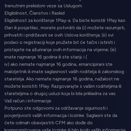
trenutnim prekidom veze sa Uslugom.
Eligibilnost, Članstvo i Raskid
Eligibilnost za korištenje 1Play-a. Da biste koristili 1Play kao
član ili posjetilac, morate potvrditi da (i) možete razumjeti,
prihvatiti i pridržavati se ovih Uslova korištenja; (ii) svi
podaci o registraciji koje pružate bit će tačni i istiniti i
pristajete na ažuriranje ovih informacija na vrijeme; (iii)
imate najmanje 16 godina ili ste stariji; i (
iv) ako nemate najmanje 16 godina, emancipirani ste
maloljetnik ili imate saglasnost vaših roditelja ili zakonskog
staratelja. Ako nemate najmanje 16 godina, nažalost ne
možete koristiti 1Play. Razgovarajte s vašim roditeljima ili
starateljima o drugoj usluzi koja bi bila prikladna za vas.
Vaš račun i informacije.
Potpuno ste odgovorni za održavanje sigurnosti i
povjerljivosti vaših informacija i lozinke. Saglasni ste da
ćete odmah obavijestiti CFM ako dođe do
kompromitovanja vaše lozinke ili bilo kojih vaših informacija