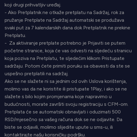
koji drugi prihvatljiv uređaj.
- Ako Pretplatnik ne otkaže pretplatu na Sadržaj, rok za
pružanje Pretplate na Sadržaj automatski se produžava
svaki put za 7 kalendarskih dana dok Pretplatnik ne prekine
Pretplatu.
- Za aktiviranje pretplate potrebno je Prijaviti se putem
početne stranice, koja će vas odvesti na sljedeću stranicu
koja poziva na Pretplatu, te sljedećim klikom Pristupate
sadržaju. Potom ćete primiti poruku sa obavesti da ste se
uspešno pretplatili na sadržaj.
Ako se ne slažete ni sa jednim od ovih Uslova korištenja,
molimo vas da ne koristite ili pristupate 1Play, i ako se ne
slažete s bilo kojim promjenama koje napravimo u
budućnosti, morate završiti svoju registraciju s CFM-om.
Pretplata će se automatski obnavljati i oduzimati 500
RSD/mjesečno sa vašeg računa dok se ne odjavite. Da
biste se odjavili, molimo slijedite upute u sms-u, ili
kontaktirajte našu korisničku podršku.