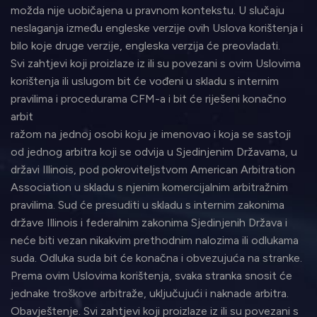
možda nije uobičajena u pravnom kontekstu. U slučaju
neslaganja između engleske verzije ovih Uslova korištenja i
bilo koje druge verzije, engleska verzija će preovladati.
Svi zahtjevi koji proizlaze iz ili su povezani s ovim Uslovima
korištenja ili uslugom bit će vođeni u skladu s internim
pravilima i procedurama CFM-a i bit će riješeni konačno
arbit
ražom na jednoj osobi koju je imenovao i koja se sastoji
od jednog arbitra koji se odvija u Sjedinjenim Državama, u
državi Illinois, pod pokroviteljstvom American Arbitration
Association u skladu s njenim komercijalnim arbitražnim
pravilima. Sud će presuditi u skladu s internim zakonima
države Illinois i federalnim zakonima Sjedinjenih Država i
neće biti vezan nikakvim prethodnim nalozima ili odlukama
suda. Odluka suda bit će konačna i obvezujuća na stranke.
Prema ovim Uslovima korištenja, svaka stranka snosit će
jednake troškove arbitraže, uključujući i naknade arbitra.
Obavještenje. Svi zahtjevi koji proizlaze iz ili su povezani s