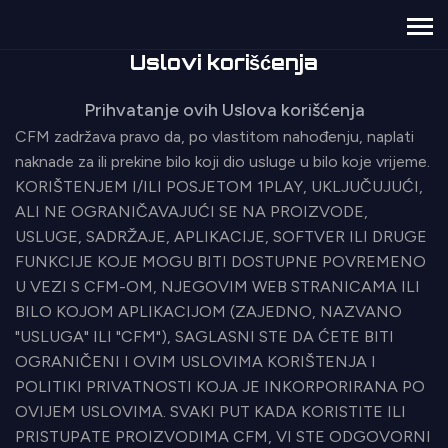
Uslovi korišćenja
Prihvatanje ovih Uslova korišćenja
CFM zadržava pravo da, po vlastitom nahođenju, naplati
naknade za ili prekine bilo koji dio usluge u bilo koje vrijeme.
KORIŠTENJEM I/ILI POSJETOM 1PLAY, UKLJUČUJUĆI,
ALI NE OGRANIČAVAJUĆI SE NA PROIZVODE,
USLUGE, SADRŽAJE, APLIKACIJE, SOFTVER ILI DRUGE
FUNKCIJE KOJE MOGU BITI DOSTUPNE POVREMENO
U VEZI S CFM-OM, NJEGOVIM WEB STRANICAMA ILI
BILO KOJOM APLIKACIJOM (ZAJEDNO, NAZVANO
"USLUGA" ILI "CFM"), SAGLASNI STE DA ĆETE BITI
OGRANIČENI I OVIM USLOVIMA KORIŠTENJA I
POLITIKI PRIVATNOSTI KOJA JE INKORPORIRANA PO
OVIJEM USLOVIMA. SVAKI PUT KADA KORISTITE ILI
PRISTUPATE PROIZVODIMA CFM, VI STE ODGOVORNI