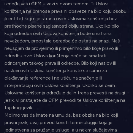
između vas i CFM u vezi s ovom temom. Ti Uslovi
korištenja ne prenose prava ni obaveze na bilo koju osobu
ili entitet koji nije strana ovim Uslovima korištenja bez
prethodne pisane saglasnosti obiju strana. Ukoliko bilo
koja odredba ovih Uslova korištenja bude smatrana
nevažećom, preostale odredbe će ostati na snazi. Naš
neuspjeh da provjerimo ili primjenimo bilo koje pravo ili
odredbu ovih Uslova korištenja neće se smatrati
odricanjem takvog prava ili odredbe. Bilo koji naslov ili
naslovi ovih Uslova korištenja koriste se samo za
olakšavanje reference i ne utiču na značenje ili
interpretaciju ovih Uslova korištenja. Ukoliko se ovim
Uslovima korištenja određuje da ih treba prevesti na drugi
jezik, vi pristajete da CFM prevodi te Uslove korištenja na
taj drugi jezik.
Molimo vas da imate na umu da, bez obzira na bilo koji
pravni jezik, ovaj prevod koristi terminologiju koja je
jedinstvena za pružanje usluge, a u nekim slučajevima