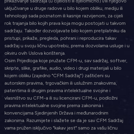
prikazivanje sadržaja (u cijelosti ili djelomično) i/ili njegovo
uključivanje u druge radove u bilo kojem obliku, mediju ili
tehnologiji sada poznatom ili kasnije razvijenom, za cijeli
rok trajanja bilo kojih prava koja mogu postojati u takvom
sadržaju. Također dozvoljavate bilo kojem pretplatniku da
pristupi, prikaže, pregleda, pohrani i reproducira takav
sadržaj u svoju ličnu upotrebu, prema dozvolama usluge i u
okviru ovih Uslova korištenja.
Osim Prijedloga koje pružate CFM-u, sav sadržaj, softver,
skripte, slike, grafike, audio, video i drugi materijali u bilo
kojem obliku (zajedno "CFM Sadržaj") zaštićeni su
autorskim pravima, trgovačkim ili uslužnim znakovima,
patentima ili drugim pravima intelektualne svojine i
vlasništvo su CFM-a ili su licencirani CFM-u, podložni
pravima intelektualne svojine prema zakonima i
konvencijama Sjedinjenih Država i međunarodnim
zakonima. Razumijete i slažete se da je sav CFM Sadržaj
vama pružen isključivo "kakav jest" samo za vašu ličnu