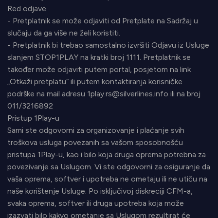
Red odjave
- Pretplatnik se može odjaviti od Pretplate na Sadržaj u
slučaju da ga više ne želi koristiti.
- Pretplatnik bi trebao samostalno izvršiti Odjavu iz Usluge
slanjem STOP1PLAY na kratki broj 1111. Pretplatnik se
također može odjaviti putem portal, posjetom na link
„Otkaži pretplatu“ ili putem kontaktiranja korisničke
podrške na mail adresu 1play.rs@silverlines.info ili na broj
011/3216892
Pristup 1Play-u
Sami ste odgovorni za organizovanje i plaćanje svih
troškova usluga povezanih sa vašom sposobnošću
pristupa 1Play-u, kao i bilo koja druga oprema potrebna za
povezivanje sa Uslugom. Vi ste odgovorni za osiguranje da
vaša oprema, softver i upotreba ne ometaju ili ne utiču na
naše korištenje Usluge. Po isključivoj diskreciji CFM-a,
svaka oprema, softver ili druga upotreba koja može
izazvati bilo kakvo ometanje sa Uslugom rezultirat će