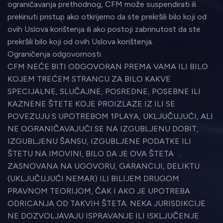
ograničavanja prethodnog, CFM može suspendirati ili
prekinuti pristup ako otkrijemo da ste prekršili bilo koji od
ovih Uslova korištenja ili ako postoji zabrinutost da ste
prekršili bilo koji od ovih Uslova korištenja.
Ograničenja odgovornosti
CFM NEĆE BITI ODGOVORAN PREMA VAMA ILI BILO
KOJEM TREĆEM STRANCU ZA BILO KAKVE
SPECIJALNE, SLUČAJNE, POSREDNE, POSEBNE ILI
KAZNENE ŠTETE KOJE PROIZLAZE IZ ILI SE
POVEZUJU S UPOTREBOM 1PLAYA, UKLJUČUJUĆI, ALI
NE OGRANIČAVAJUĆI SE NA IZGUBLJENU DOBIT,
IZGUBLJENU ŠANSU, IZGUBLJENE PODATKE ILI
ŠTETU NA IMOVINI, BILO DA JE OVA ŠTETA
ZASNOVANA NA UGOVORU, GARANCIJI, DELIKTU
(UKLJUČUJUĆI NEMAR) ILI BILIJEM DRUGOM
PRAVNOM TEORIJOM, ČAK I AKO JE UPOTREBA
ODRICANJA OD TAKVIH ŠTETA. NEKA JURISDIKCIJE
NE DOZVOLJAVAJU ISPRAVANJE ILI ISKLJUČENJE