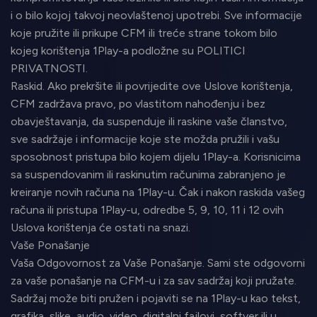
i o bilo kojoj takvoj neovlaštenoj upotrebi. Sve informacije
koje pružite ili prikupe CFM ili treće strane tokom bilo
kojeg korištenja 1Play-a podložne su POLITICI
PRIVATNOSTI.
Raskid. Ako prekršite ili povrijedite ove Uslove korištenja,
CFM zadržava pravo, po vlastitom nahođenju i bez
obavještavanja, da suspenduje ili raskine vaše članstvo,
sve sadržaje i informacije koje ste možda pružili i vašu
sposobnost pristupa bilo kojem dijelu 1Play-a. Korisnicima
sa suspendovanim ili raskinutim računima zabranjeno je
kreiranje novih računa na 1Play-u. Čak i nakon raskida vašeg
računa ili pristupa 1Play-u, odredbe 5, 9, 10, 11 i 12 ovih
Uslova korištenja će ostati na snazi.
Vaše Ponašanje
Vaša Odgovornost za Vaše Ponašanje. Sami ste odgovorni
za vaše ponašanje na CFM-u i za sav sadržaj koji pružate.
Sadržaj može biti pružen i pojaviti se na 1Play-u kao tekst,
grafika, slike, audio, video, digitalni fajlovi, softver ili u