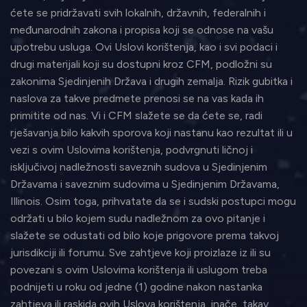
ćete se pridržavati svih lokalnih, državnih, federalnih i
međunarodnih zakona i propisa koji se odnose na vašu
upotrebu usluga. Ovi Uslovi korištenja, kao i svi podaci i
drugi materijali koji su dostupni kroz CFM, podložni su
zakonima Sjedinjenih Država i drugih zemalja. Rizik gubitka i
naslova za takve predmete prenosi se na vas kada ih
primitite od nas. Vi i CFM slažete se da ćete se, radi
rješavanja bilo kakvih sporova koji nastanu kao rezultat ili u
vezi s ovim Uslovima korištenja, podvrgnuti ličnoj i
isključivoj nadležnosti saveznih sudova u Sjedinjenim
Državama i saveznim sudovima u Sjedinjenim Državama,
Illinois. Osim toga, prihvatate da se i sudski postupci mogu
održati u bilo kojem sudu nadležnom za ovo pitanje i
slažete se odustati od bilo koje prigovore prema takvoj
jurisdikciji ili forumu. Sve zahtjeve koji proizlaze iz ili su
povezani s ovim Uslovima korištenja ili uslugom treba
podnijeti u roku od jedne (1) godine nakon nastanka
zahtjeva ili raskida ovih Uslova korištenja, inače, takav