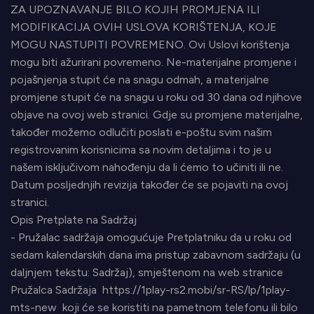
ZA UPOZNAVANJE BILO KOJIH PROMJENA ILI
MODIFIKACIJA OVIH USLOVA KORIŠTENJA, KOJE
MOGU NASTUPITI POVREMENO. Ovi Uslovi korištenja
mogu biti ažurirani povremeno. Ne-materijalne promjene i
pojašnjenja stupit će na snagu odmah, a materijalne
promjene stupit će na snagu u roku od 30 dana od njihove
objave na ovoj web stranici. Gdje su promjene materijalne,
također možemo odlučiti poslati e-poštu svim našim
registrovanim korisnicima sa novim detaljima i to je u
našem isključivom nahođenju da li ćemo to učiniti ili ne.
Datum posljednjih revizija također će se pojaviti na ovoj
stranici.
Opis Pretplate na Sadržaj
- Pružalac sadržaja omogućuje Pretplatniku da u roku od
sedam kalendarskih dana ima pristup zabavnom sadržaju (u
daljnjem tekstu: Sadržaj), smještenom na web stranice
Pružalca Sadržaja https://1play-rs2.mobi/sr-RS/lp/1play-
mts-new koji će se koristiti na pametnom telefonu ili bilo