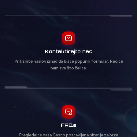
Kontaktirajte nas
Pritisnite naslov iznad da biste popunili formular. Recite
nam sve što želite.
FAQs
Pregledajte naša Često postavljana pitanja za brze