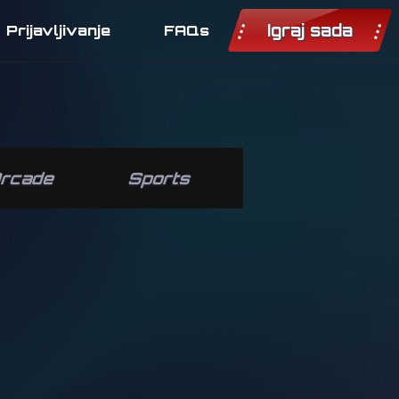
Igraj sada
Prijavljivanje
FAQs
rcade
Sports
Classics